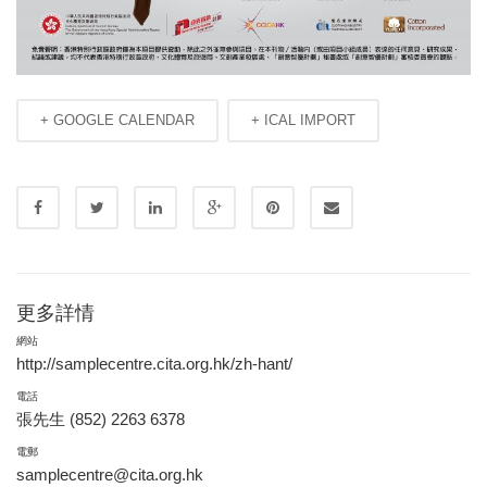
+ GOOGLE CALENDAR
+ ICAL IMPORT
更多詳情
網站
http://samplecentre.cita.org.hk/zh-hant/
電話
張先生 (852) 2263 6378
電郵
samplecentre@cita.org.hk