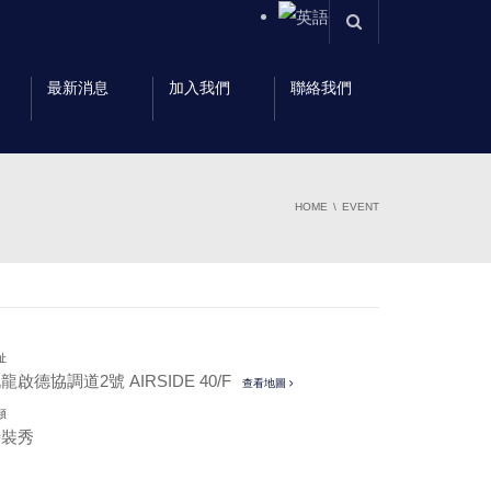
最新消息
加入我們
聯絡我們
HOME
EVENT
址
龍啟德協調道2號 AIRSIDE 40/F
查看地圖
類
時裝秀