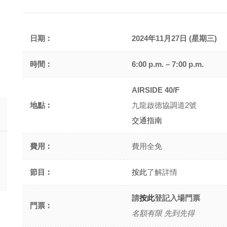
日期︰
2024年11月27日 (星期三)
時間︰
6:00 p.m. – 7:00 p.m.
AIRSIDE 40/F
地點︰
九龍啟德協調道2號
交通指南
費用︰
費用全免
節目︰
按此
了解詳情
請
按此
登記入場門票
門票︰
名額有限 先到先得