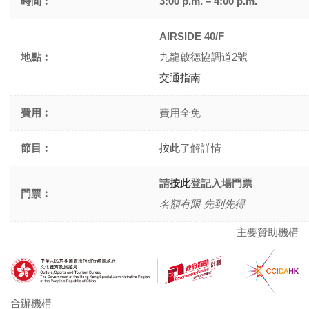
時間︰
3:00 p.m. – 4:00 p.m.
AIRSIDE 40/F
地點︰
九龍啟德協調道2號
交通指南
費用︰
費用全免
節目︰
按此
了解詳情
請
按此
登記入場門票
門票︰
名額有限 先到先得
主要贊助機構
合辦機構