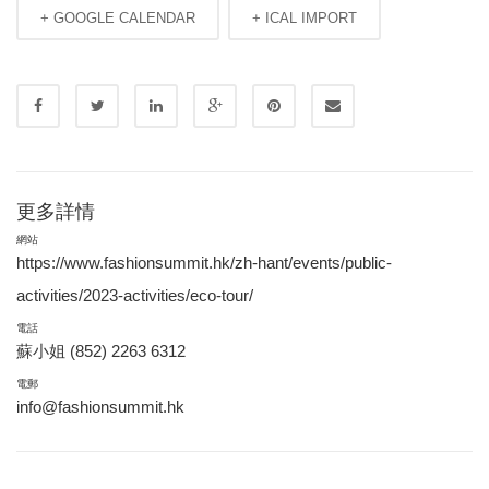
+ GOOGLE CALENDAR
+ ICAL IMPORT
更多詳情
網站
https://www.fashionsummit.hk/zh-hant/events/public-
activities/2023-activities/eco-tour/
電話
蘇小姐 (852) 2263 6312
電郵
info@fashionsummit.hk