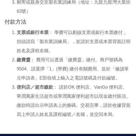
郵寄或親身交至製衣業訓練局（地址：九龍九龍灣大業街
63號）
付款方法
支票或銀行本票
： 學費可以劃線支票或銀行本票繳付，
抬頭請寫「製衣業訓練局」，並請於支票或本票背面註明
姓名及課程名稱。
繳費靈
： 費用可以透過「繳費靈」繳付。商戶號碼為
9504。請選擇「1」(學費) 繳付有關費用。並於「修讀單
元申請表」E部份填上輸入之電話號碼及付款編號。
便利店／超市繳款
： 請於OK 便利店、VanGo 便利店、
華潤萬家生活超市或華潤萬家便利超市以現金繳付賬項。
繳款時請出示申請表上的條碼。交易完畢，請於收據背面
寫上申請人姓名及課程編號／名稱，並交回本局。