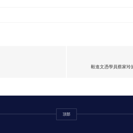
毅進文憑學員蔡家玲
頂部